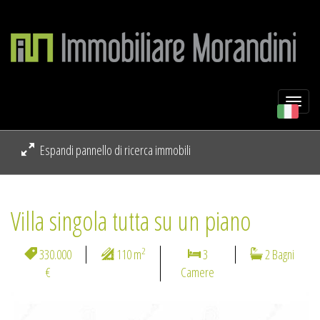
Togg
navi
Espandi pannello di ricerca immobili
Villa singola tutta su un piano
2
330.000
110 m
3
2 Bagni
€
Camere
Previous
Next