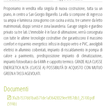
Proponiamo in vendita villa singola di nuova costruzione, tutta su un
piano, in centro a San Giorgio Bigarello. La villa si compone di: ingresso
su ampia e luminosa zona giorno con cucina a vista, tre camere da letto
matrimoniali, doppi servizi e zona lavanderia. Garage singolo e giardino
privato su tre lati. L'immobile è in fase di ultimazione, verrà consegnata
con tutte le ultime tecnologie costruttive che garantiscono il massimo
comfort e risparmio energetico: infissi in doppio vetro e PVC, avvolgibili
elettrici in alluminio coibentati, impianto di riscaldamento in pompa di
calore a pavimento, predisposizione impianto di climatizzazione,
impianto fotovoltaico da 6 kWh e cappotto termico. GRAZIE ALLA CLASSE
ENERGETICA ALTA (CLASSE A) POSSIBILITÀ DI ACQUISTO CON MUTUO
GREEN A TASSI AGEVOLATI.
Documenti
3fa2b1537dd1ba6571de1af36428329ee9957db3_25100.pdf
(59 kb)