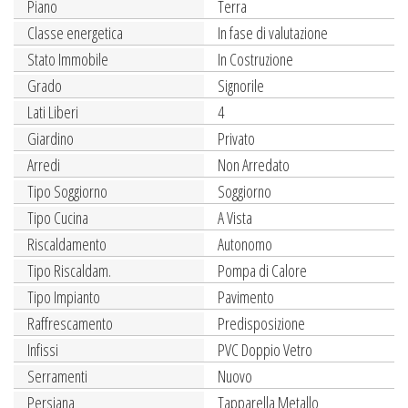
Piano
Terra
Classe energetica
In fase di valutazione
Stato Immobile
In Costruzione
Grado
Signorile
Lati Liberi
4
Giardino
Privato
Arredi
Non Arredato
Tipo Soggiorno
Soggiorno
Tipo Cucina
A Vista
Riscaldamento
Autonomo
Tipo Riscaldam.
Pompa di Calore
Tipo Impianto
Pavimento
Raffrescamento
Predisposizione
Infissi
PVC Doppio Vetro
Serramenti
Nuovo
Persiana
Tapparella Metallo