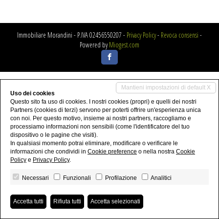
Immobiliare Morandini - P.IVA 02456550207 -
Privacy Policy
-
Revoca consensi
-
Powered by
Miogest.com
Mantieni impostazioni di default X
Uso dei cookies
Questo sito fa uso di cookies. I nostri cookies (propri) e quelli dei nostri
Partners (cookies di terzi) servono per poterti offrire un'esperienza unica
con noi. Per questo motivo, insieme ai nostri partners, raccogliamo e
processiamo informazioni non sensibili (come l'identificatore del tuo
dispositivo o le pagine che visiti).
In qualsiasi momento potrai eliminare, modificare o verificare le
informazioni che condividi in
Cookie preference
o nella nostra
Cookie
Policy
e
Privacy Policy
.
Necessari
Funzionali
Profilazione
Analitici
Accetta tutti
Rifiuta tutti
Accetta selezionati