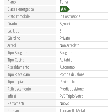
Piano
Terra
Classe energetica
A4
Stato Immobile
In Costruzione
Grado
Signorile
Lati Liberi
3
Giardino
Privato
Arredi
Non Arredato
Tipo Soggiorno
Soggiorno
Tipo Cucina
Abitabile
Riscaldamento
Autonomo
Tipo Riscaldam.
Pompa di Calore
Tipo Impianto
Pavimento
Raffrescamento
Predisposizione
Infissi
PVC Triplo Vetro
Serramenti
Nuovo
Persiana
Tapparella Metallo