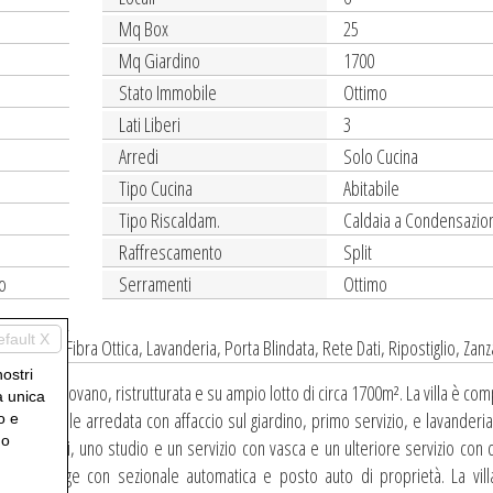
Mq Box
25
Mq Giardino
1700
Stato Immobile
Ottimo
Lati Liberi
3
Arredi
Solo Cucina
Tipo Cucina
Abitabile
Tipo Riscaldam.
Caldaia a Condensazio
Raffrescamento
Split
ro
Serramenti
Ottimo
efault X
ppi Vetri, Fibra Ottica, Lavanderia, Porta Blindata, Rete Dati, Ripostiglio, Zan
nostri
orto Mantovano, ristrutturata e su ampio lotto di circa 1700m². La villa è co
a unica
a abitabile arredata con affaccio sul giardino, primo servizio, e lavanderia
o e
uo
rimoniali, uno studio e un servizio con vasca e un ulteriore servizio con do
na. Garage con sezionale automatica e posto auto di proprietà. La vill