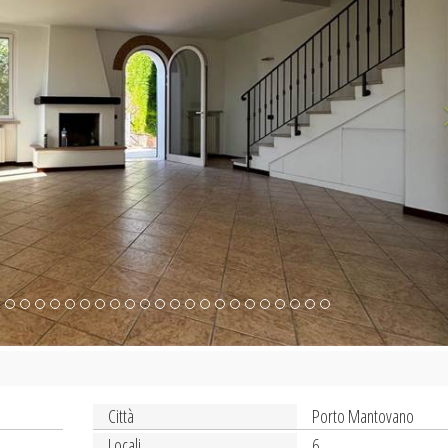
Città
Porto Mantovano
Locali
6