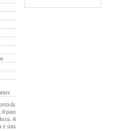
ne
zariere
mposta da:
. Al piano
ccia.. Al
a è stata