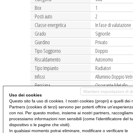
Box
1
Posti auto
2
Classe energetica
In fase di valutazione
Grado
Signorile
Giardino
Privato
Tipo Soggiorno
Doppio
Riscaldamento
Autonomo
Tipo Impianto
Radiatori
Infissi
Alluminio Doppio Vet
Persiana
Oscurante Metallo
Mantieni impostazioni di d
Accessori
Aria Condizionata, Do
Uso dei cookies
Questo sito fa uso di cookies. I nostri cookies (propri) e quelli dei 
Proponiamo in vendita villa immersa nel verde al centro di P
Partners (cookies di terzi) servono per poterti offrire un'esperienz
ingresso su ampia e luminosa zona giorno con camino, cucin
con noi. Per questo motivo, insieme ai nostri partners, raccogliam
processiamo informazioni non sensibili (come l'identificatore del t
primo la zona notte si compone di due camere da letto mat
dispositivo o le pagine che visiti).
piano superiore altre due camere da circa 30 m² ciascu
In qualsiasi momento potrai eliminare, modificare o verificare le