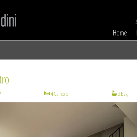
Home
tro
2
4 Camere
3 Bagni
N