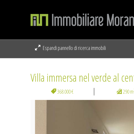
Espandi pannello di ricerca immobili
Villa immersa nel verde al cen
368.000 €
290 m
Previous