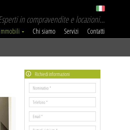
Esperti in compravendite e locazioni...
Immobili
Chi siamo
Servizi
Contatti
Richiedi informazioni
Nominativo
*
ext
Telefono
*
Email
*
Dettagli