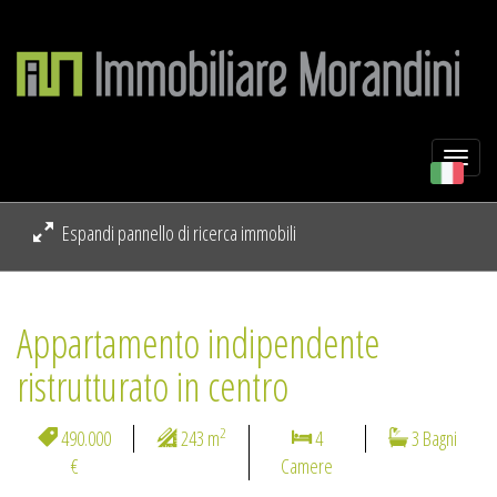
Togg
navi
Espandi pannello di ricerca immobili
Appartamento indipendente
ristrutturato in centro
2
490.000
243 m
4
3 Bagni
€
Camere