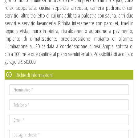
giorno molto luminosa di circa 70 m² completa di camino a gas, zona
relax soppalcata, cucina separata arredata, camera padronale con
servizio, altre tre letto di cui una adibita a palestra con sauna, altri due
servizi e servizio lavanderia. Rifinita interamente con parquet, travi in
legno a vista, muro in pietra, riscaldamento autonomo a pavimento,
impianto di climatizzazione, predisposizione impianto di allarme,
illuminazione a LED caldaia a condensazione nuova. Ampia soffitta di
circa 100 m² e due cantine al piano seminterrato. Possibilità di acquisto
garage a € 50.000.
Richiedi informazioni
Nominativo
*
Telefono
*
Email
*
Dettagli