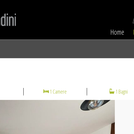
Home
1 Camere
1 Bagni
N