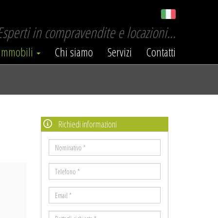
Esperti in compravendite e locazioni...
Immobili
Chi siamo
Servizi
Contatti
Richiedi informazioni
Nominativo
*
ext
Telefono
*
Email
*
Dettagli