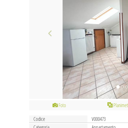
Foto
Planimet
Codice
V000473
Categoria
Appartamento