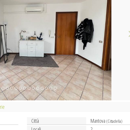
rie
Città
Mantova
(Cittadella)
Locali
2