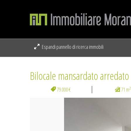
Espandi pannello di ricerca immobili
Bilocale mansardato arredato
2
79.000 €
71 m
Previous