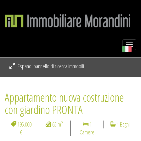
Togg
navi
Espandi pannello di ricerca immobili
Appartamento nuova costruzione
con giardino PRONTA
2
195.000
65 m
1
1 Bagni
€
Camere