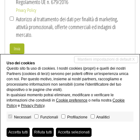
Regolamento UE n. 679/2016
Privacy Policy
Autorizzo al trattamento dei dati per finalità di marketing,
attività promozionali, offerte commerciali ed indagini di
mercato.
Invia
Mantieni impostazioni di default X
Uso dei cookies
Condividi
Questo sito fa uso di cookies. I nostri cookies (propri) e quelli dei nostri
Partners (cookies di terzi) servono per poterti offrire un'esperienza unica
con noi. Per questo motivo, insieme ai nostri partners, raccogliamo e
processiamo informazioni non sensibili (come l'identificatore del tuo
dispositivo o le pagine che visiti).
In qualsiasi momento potrai eliminare, modificare o verificare le
informazioni che condividi in
Cookie preference
o nella nostra
Cookie
Policy
e
Privacy Policy
.
Necessari
Funzionali
Profilazione
Analitici
Immobiliare Morandini - P.IVA 02456550207 -
Privacy Policy
-
Revoca consensi
-
Powered by
Miogest.com
Accetta tutti
Rifiuta tutti
Accetta selezionati