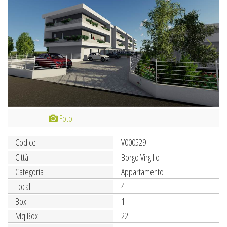
Foto
Codice
V000529
Città
Borgo Virgilio
Categoria
Appartamento
Locali
4
Box
1
Mq Box
22