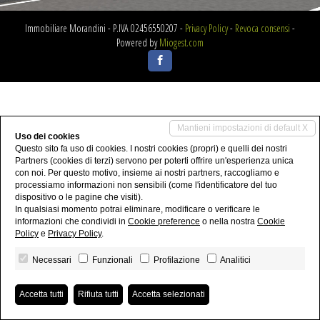
Immobiliare Morandini - P.IVA 02456550207 -
Privacy Policy
-
Revoca consensi
-
Powered by
Miogest.com
Mantieni impostazioni di default X
Uso dei cookies
Questo sito fa uso di cookies. I nostri cookies (propri) e quelli dei nostri
Partners (cookies di terzi) servono per poterti offrire un'esperienza unica
con noi. Per questo motivo, insieme ai nostri partners, raccogliamo e
processiamo informazioni non sensibili (come l'identificatore del tuo
dispositivo o le pagine che visiti).
In qualsiasi momento potrai eliminare, modificare o verificare le
informazioni che condividi in
Cookie preference
o nella nostra
Cookie
Policy
e
Privacy Policy
.
Necessari
Funzionali
Profilazione
Analitici
Accetta tutti
Rifiuta tutti
Accetta selezionati